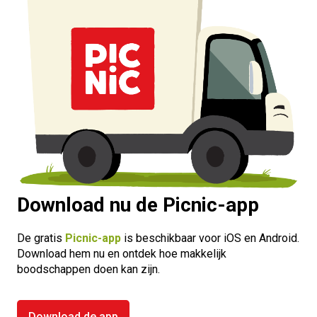
nederland-duurder-
met-
boodschappen-
dan-vakantielanden
https://www.bnnvara.nl/kassa/artikelen/prijsvergelijkin
kassa-shoppen-in-
duitsland-nog-
veel-goedkoper-
dan-verwacht
Download nu de Picnic-app
De gratis
Picnic-app
is beschikbaar voor iOS en Android.
Download hem nu en ontdek hoe makkelijk
boodschappen doen kan zijn.
Download de app