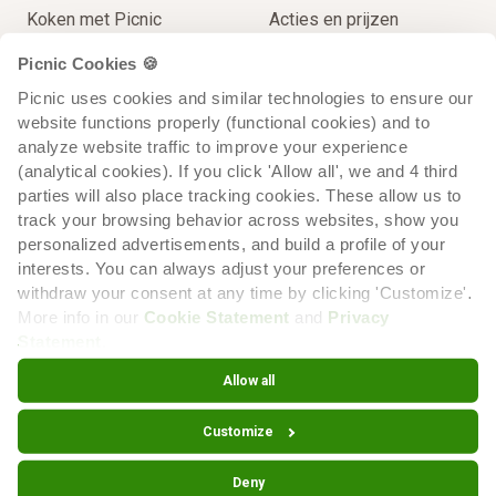
Koken met Picnic
Acties en prijzen
Thuisbezorgingen
Contact
Picnic Cookies 🍪
Extra Service
Picnic uses cookies and similar technologies to ensure our 
website functions properly (functional cookies) and to 
Op reis voor de lokale prijs
analyze website traffic to improve your experience 
Recycling
(analytical cookies). If you click 'Allow all', we and 4 third 
parties will also place tracking cookies. These allow us to 
track your browsing behavior across websites, show you 
personalized advertisements, and build a profile of your 
interests. You can always adjust your preferences or 
withdraw your consent at any time by clicking 'Customize'. 
More info in our 
Cookie Statement
 and 
Privacy 
Statement
.
Cookiebeleid
Cookie voorkeuren
Privacyverklaring
Allow all
Customize
© 2026 Picnic
Deny