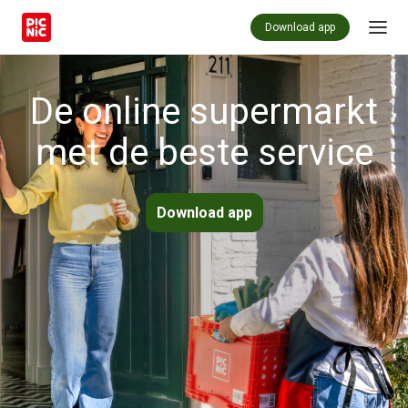
Download app
De online supermarkt
met de beste service
Download app