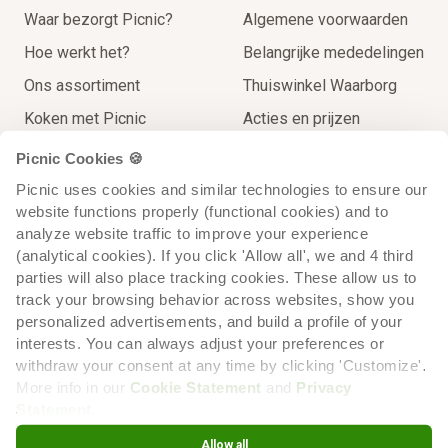
Waar bezorgt Picnic?
Algemene voorwaarden
Hoe werkt het?
Belangrijke mededelingen
Ons assortiment
Thuiswinkel Waarborg
Koken met Picnic
Acties en prijzen
Thuisbezorgingen
Contact
Picnic Cookies 🍪
Extra Service
Picnic uses cookies and similar technologies to ensure our 
website functions properly (functional cookies) and to 
Op reis voor de lokale prijs
analyze website traffic to improve your experience 
Recycling
(analytical cookies). If you click 'Allow all', we and 4 third 
parties will also place tracking cookies. These allow us to 
track your browsing behavior across websites, show you 
personalized advertisements, and build a profile of your 
interests. You can always adjust your preferences or 
withdraw your consent at any time by clicking 'Customize'. 
More info in our 
Cookie Statement
 and 
Privacy 
Statement
.
Cookiebeleid
Cookie voorkeuren
Privacyverklaring
Allow all