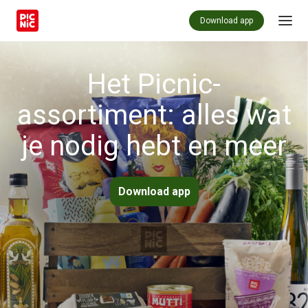
Download app
Het Picnic-
assortiment: alles wat
je nodig hebt en meer
Download app