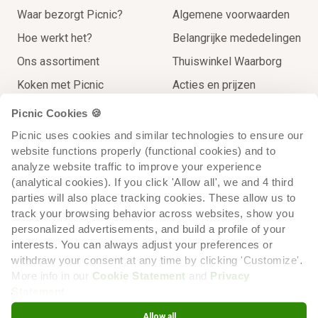
Waar bezorgt Picnic?
Algemene voorwaarden
Hoe werkt het?
Belangrijke mededelingen
Ons assortiment
Thuiswinkel Waarborg
Koken met Picnic
Acties en prijzen
Thuisbezorgingen
Contact
Picnic Cookies 🍪
Extra Service
Picnic uses cookies and similar technologies to ensure our 
website functions properly (functional cookies) and to 
Op reis voor de lokale prijs
analyze website traffic to improve your experience 
Recycling
(analytical cookies). If you click 'Allow all', we and 4 third 
parties will also place tracking cookies. These allow us to 
track your browsing behavior across websites, show you 
personalized advertisements, and build a profile of your 
interests. You can always adjust your preferences or 
withdraw your consent at any time by clicking 'Customize'. 
More info in our 
Cookie Statement
 and 
Privacy 
Statement
.
Cookiebeleid
Cookie voorkeuren
Privacyverklaring
Allow all