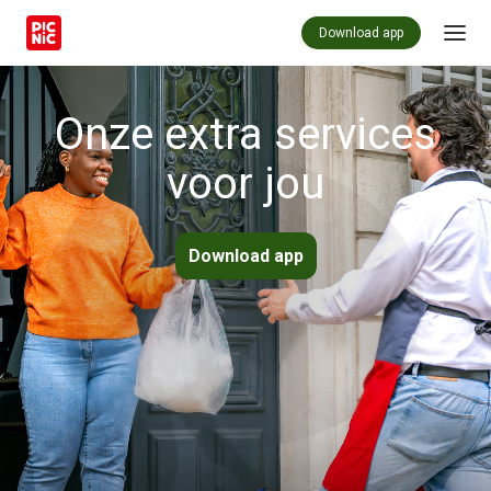
Download app
Onze extra services
voor jou
Download app