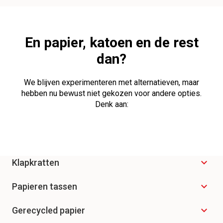
En papier, katoen en de rest
dan?
We blijven experimenteren met alternatieven, maar
hebben nu bewust niet gekozen voor andere opties.
Denk aan:
Klapkratten
Andere bezorgdiensten werken met kratten. Wij hebben
Papieren tassen
daar bewust niet voor gekozen. Waarom? Omdat
klapkratten in de totale milieubalans vaak slechter scoren
Papier lijkt vaak milieuvriendelijk, maar: de productie kost
Gerecycled papier
dan onze tasjes.
veel energie, water en land. Omdat papieren tassen