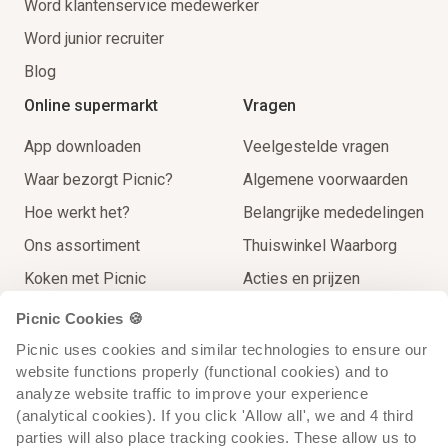
Word klantenservice medewerker
Word junior recruiter
Blog
Online supermarkt
Vragen
App downloaden
Veelgestelde vragen
Waar bezorgt Picnic?
Algemene voorwaarden
Hoe werkt het?
Belangrijke mededelingen
Ons assortiment
Thuiswinkel Waarborg
Koken met Picnic
Acties en prijzen
Thuisbezorgingen
Contact
Picnic Cookies 🍪
Extra Service
Picnic uses cookies and similar technologies to ensure our 
website functions properly (functional cookies) and to 
Op reis voor de lokale prijs
analyze website traffic to improve your experience 
Recycling
(analytical cookies). If you click 'Allow all', we and 4 third 
parties will also place tracking cookies. These allow us to 