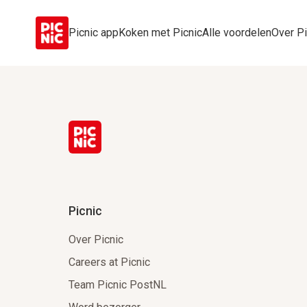
Picnic app
Koken met Picnic
Alle voordelen
Over Pi
Picnic
Over Picnic
Careers at Picnic
Team Picnic PostNL