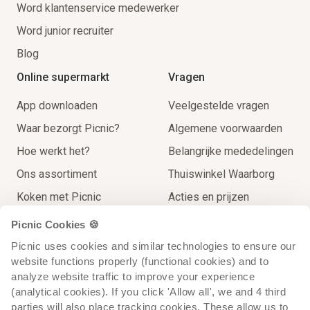
Word klantenservice medewerker
Word junior recruiter
Blog
Online supermarkt
Vragen
App downloaden
Veelgestelde vragen
Waar bezorgt Picnic?
Algemene voorwaarden
Hoe werkt het?
Belangrijke mededelingen
Ons assortiment
Thuiswinkel Waarborg
Koken met Picnic
Acties en prijzen
Thuisbezorgingen
Contact
Picnic Cookies 🍪
Extra Service
Picnic uses cookies and similar technologies to ensure our 
website functions properly (functional cookies) and to 
Op reis voor de lokale prijs
analyze website traffic to improve your experience 
Recycling
(analytical cookies). If you click 'Allow all', we and 4 third 
parties will also place tracking cookies. These allow us to 