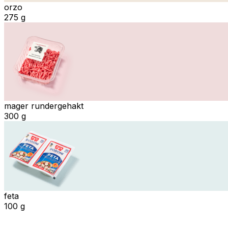
orzo
275 g
mager rundergehakt
300 g
feta
100 g