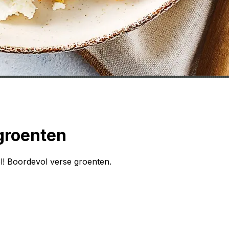
groenten
el! Boordevol verse groenten.