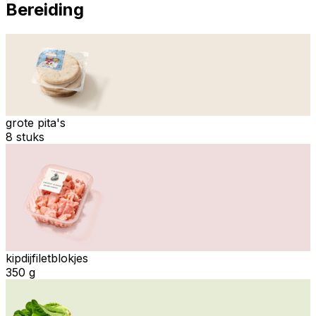
Bereiding
grote pita's
8 stuks
kipdijfiletblokjes
350 g