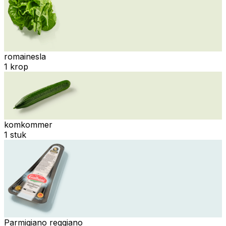
romainesla
1 krop
komkommer
1 stuk
Parmigiano reggiano