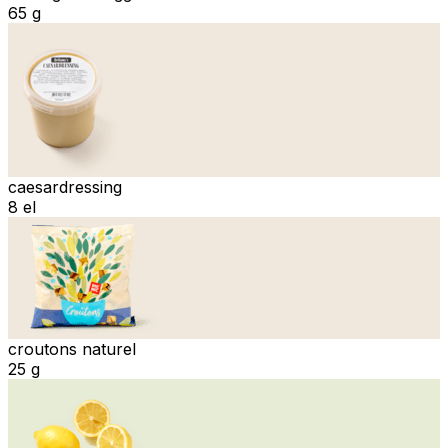
65 g
caesardressing
8 el
croutons naturel
25 g