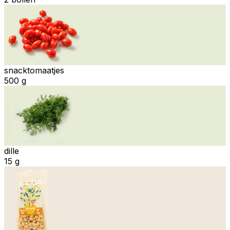
snacktomaatjes
500 g
dille
15 g