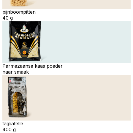
pijnboompitten
40 g
Parmezaanse kaas poeder
naar smaak
tagliatelle
400 g