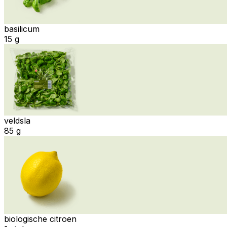
basilicum
15 g
veldsla
85 g
biologische citroen