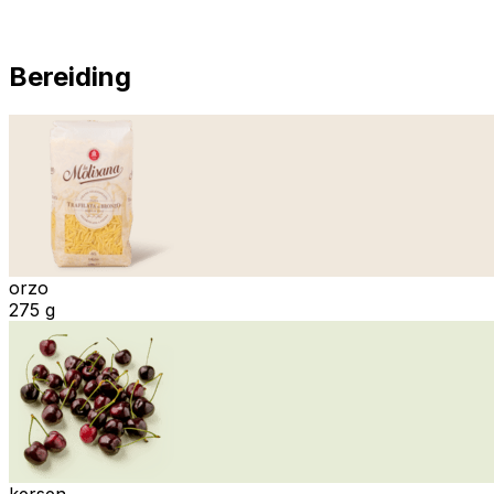
Bereiding
orzo
275 g
kersen