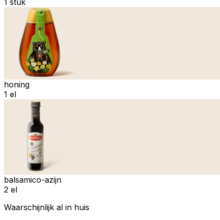
1 stuk
honing
1 el
balsamico-azijn
2 el
Waarschijnlijk al in huis