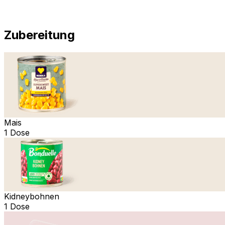
Zubereitung
Mais
1 Dose
Kidneybohnen
1 Dose