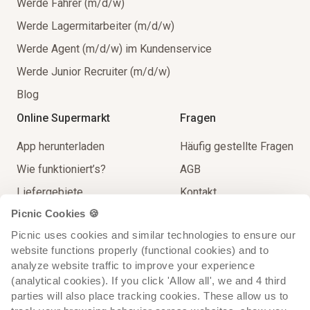
Werde Fahrer (m/d/w)
Werde Lagermitarbeiter (m/d/w)
Werde Agent (m/d/w) im Kundenservice
Werde Junior Recruiter (m/d/w)
Blog
Online Supermarkt
Fragen
App herunterladen
Häufig gestellte Fragen
Wie funktioniert’s?
AGB
Liefergebiete
Kontakt
Picnic Cookies 🍪
Unser Sortiment
Impressum
Picnic uses cookies and similar technologies to ensure our 
Lieferung
Spielregeln
website functions properly (functional cookies) and to 
Extra Service
analyze website traffic to improve your experience 
(analytical cookies). If you click 'Allow all', we and 4 third 
parties will also place tracking cookies. These allow us to 