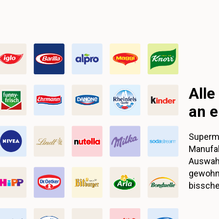
All
an e
Superma
Manufak
Auswahl
gewohnt
bissche