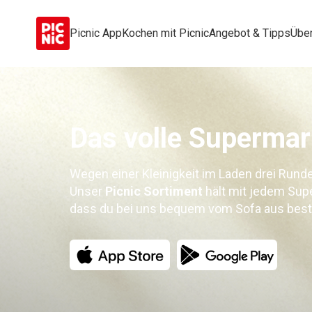
Picnic App
Kochen mit Picnic
Angebot & Tipps
Über
Das volle Supermar
Wegen einer Kleinigkeit im Laden drei Rund
Unser
Picnic Sortiment
hält mit jedem Supe
dass du bei uns bequem vom Sofa aus beste