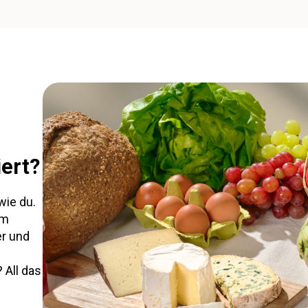
iert?
wie du.
om
er und
 All das