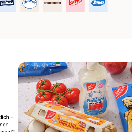
dich –
inen
macht?