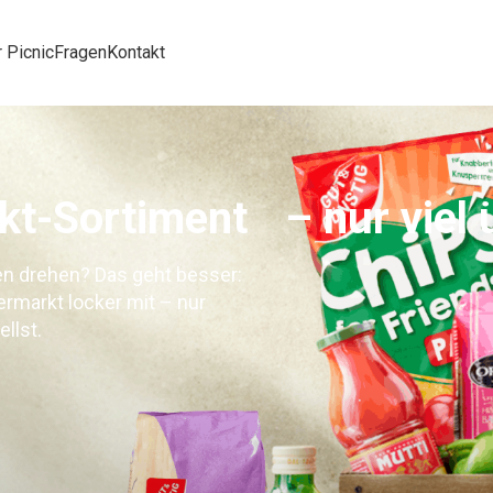
 Picnic
Fragen
Kontakt
kt-Sortiment – nur viel ü
en drehen? Das geht besser:
rmarkt locker mit – nur
llst.