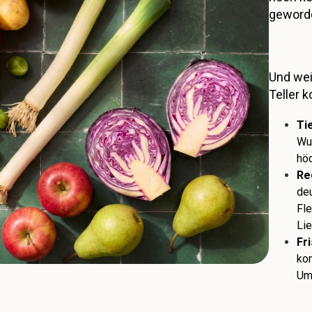
geword
Und wei
Teller 
Ti
Wu
hö
Re
de
Fle
Lie
Fr
ko
Um