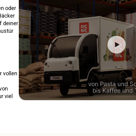
en oder
Bäcker
f deiner
austür
r vollen
 von
r viel