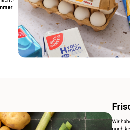
 immer
Fris
Wir hab
noch ke