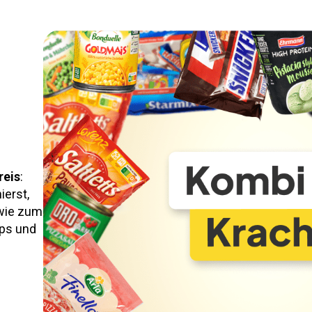
reis
:
ierst,
wie zum
ips und