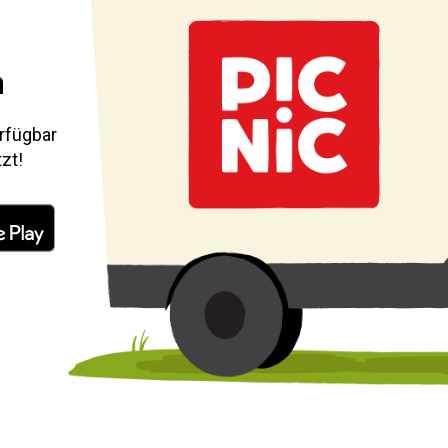
n
rfügbar
tzt!