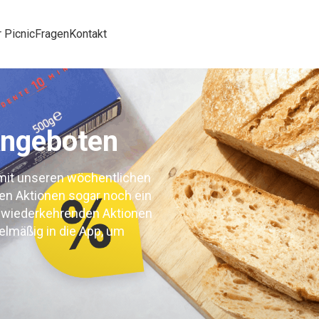
 Picnic
Fragen
Kontakt
Angeboten
 mit unseren wöchentlichen
en Aktionen sogar noch ein
n wiederkehrenden Aktionen
elmäßig in die App, um