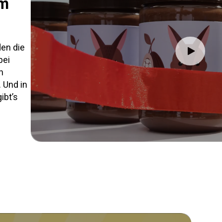
em
den die
bei
n
 Und in
ibt’s