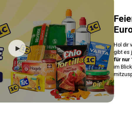
Feie
Eur
Hol dir 
gibt es
für nur 
im Blic
mitzus