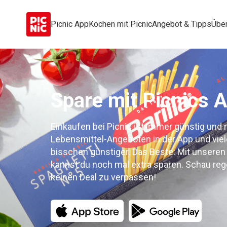
Picnic App
Kochen mit Picnic
Angebot & Tipps
Über
Spare mit Picnics 
Einkaufen bei Picnic ist immer günstig und
Lebensmittel-Angeboten in der App und viel
bisschen günstiger. Das Beste: Mit unsere
kannst du noch mal extra sparen. Schau reg
keinen Deal zu verpassen!