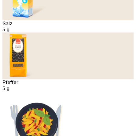
Salz
5 g
Pfeffer
5 g