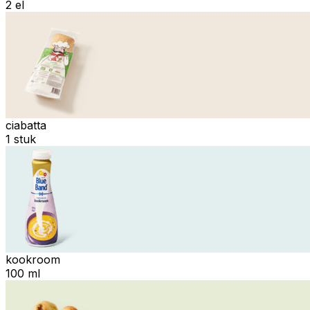
2 el
ciabatta
1 stuk
kookroom
100 ml