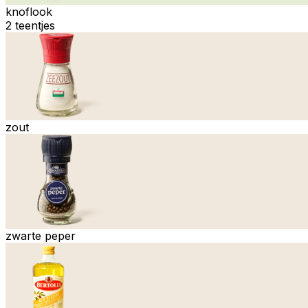
knoflook
2 teentjes
zout
zwarte peper