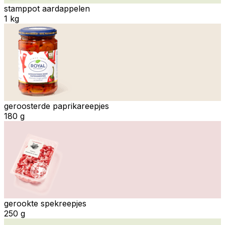
stamppot aardappelen
1 kg
geroosterde paprikareepjes
180 g
gerookte spekreepjes
250 g