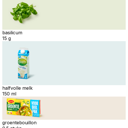
basilicum
15 g
halfvolle melk
150 ml
groentebouillon