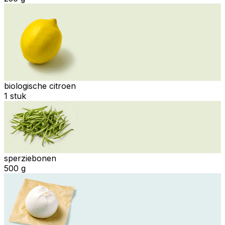
biologische citroen
1 stuk
sperziebonen
500 g