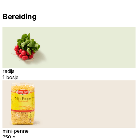
Bereiding
radijs
1 bosje
mini-penne
250 g