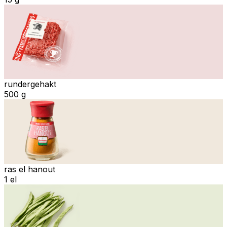
rundergehakt
500 g
ras el hanout
1 el