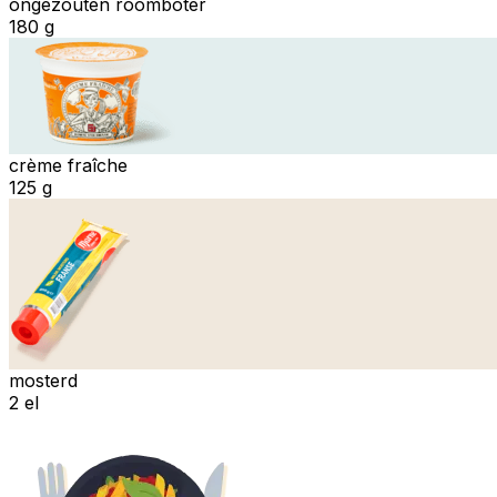
ongezouten roomboter
180 g
crème fraîche
125 g
mosterd
2 el