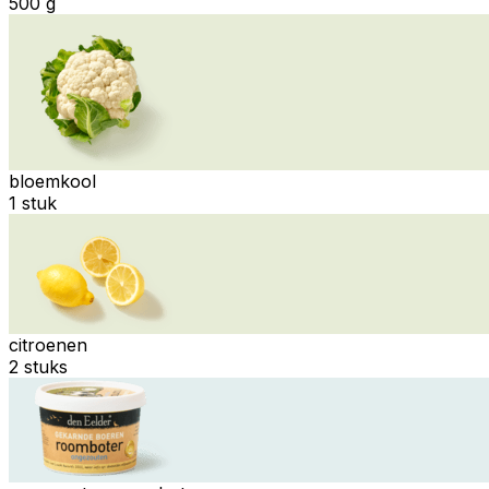
500 g
bloemkool
1 stuk
citroenen
2 stuks