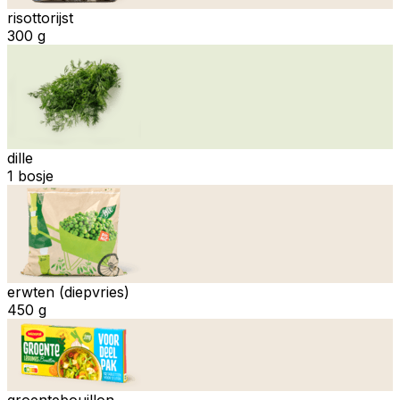
risottorijst
300 g
dille
1 bosje
erwten (diepvries)
450 g
groentebouillon