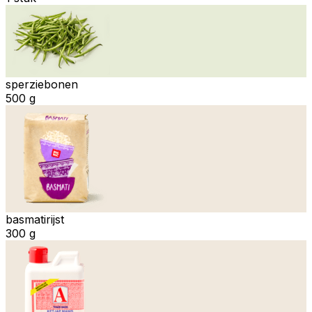
sperziebonen
500 g
basmatirijst
300 g