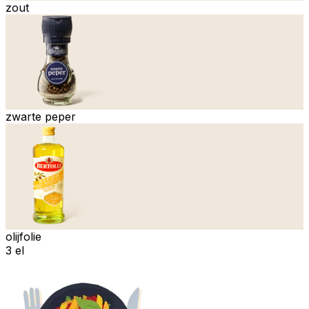
zout
zwarte peper
olijfolie
3 el