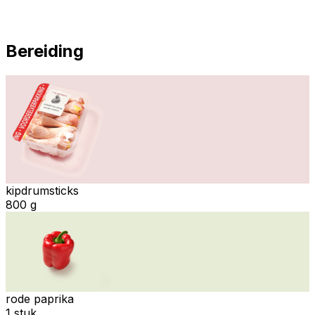
Bereiding
kipdrumsticks
800 g
rode paprika
1 stuk