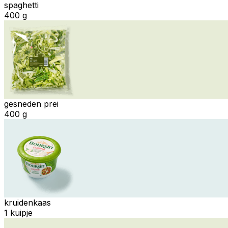
spaghetti
400 g
gesneden prei
400 g
kruidenkaas
1 kuipje