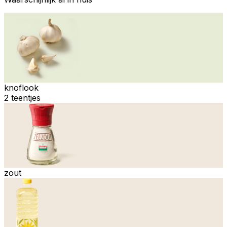
knoflook
2 teentjes
zout