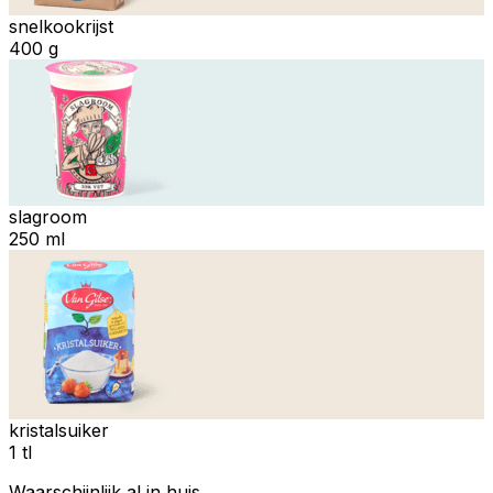
snelkookrijst
400 g
slagroom
250 ml
kristalsuiker
1 tl
Waarschijnlijk al in huis