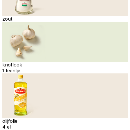
zout
knoflook
1 teentje
olijfolie
4 el