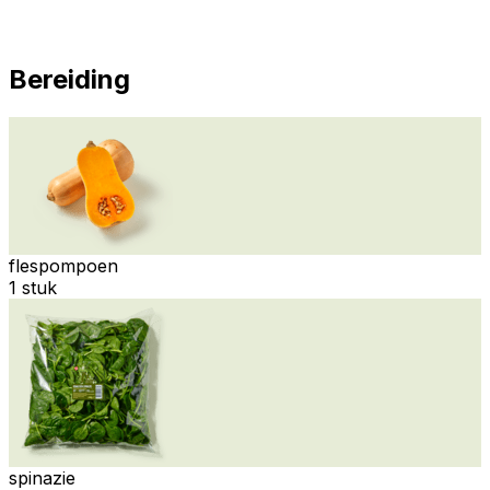
Bereiding
flespompoen
1 stuk
spinazie