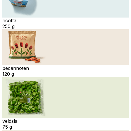
ricotta
250 g
pecannoten
120 g
veldsla
75 g