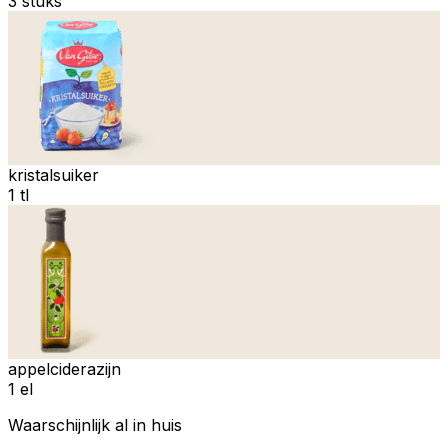
3 stuks
kristalsuiker
1 tl
appelciderazijn
1 el
Waarschijnlijk al in huis