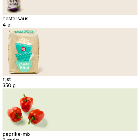
oestersaus
4 el
rijst
350 g
paprika-mix