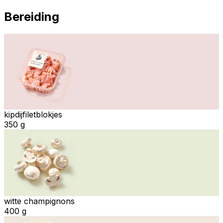
Bereiding
kipdijfiletblokjes
350 g
witte champignons
400 g