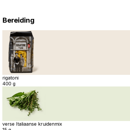
Bereiding
rigatoni
400 g
verse Italiaanse kruidenmix
15 g