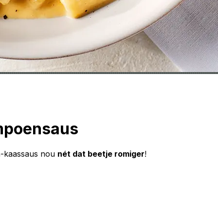
ompoensaus
en-kaassaus nou
nét dat beetje romiger
!