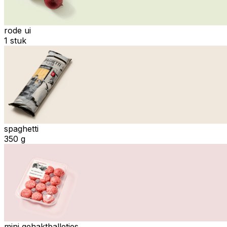
rode ui
1 stuk
spaghetti
350 g
mini gehaktballetjes