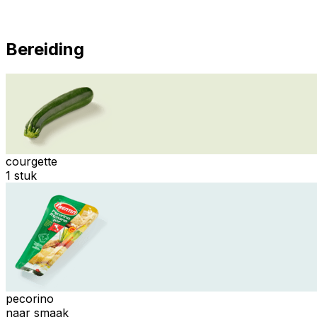
Bereiding
courgette
1 stuk
pecorino
naar smaak