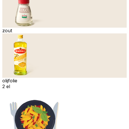
zout
olijfolie
2 el