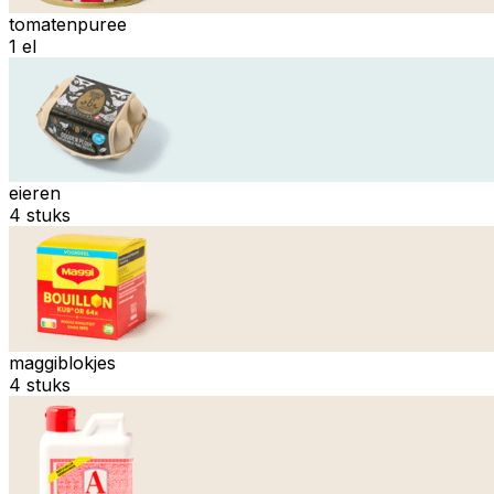
tomatenpuree
1 el
eieren
4 stuks
maggiblokjes
4 stuks