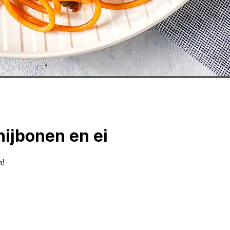
nijbonen en ei
n!