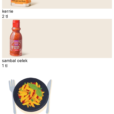
kerrie
2 tl
sambal oelek
1 tl