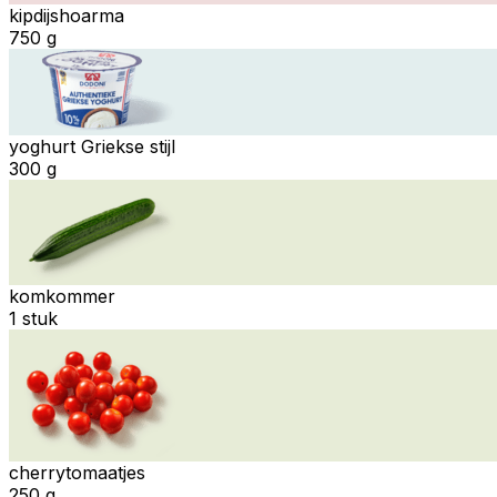
kipdijshoarma
750 g
yoghurt Griekse stijl
300 g
komkommer
1 stuk
cherrytomaatjes
250 g