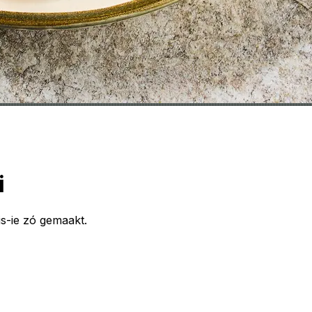
i
is-ie zó gemaakt.