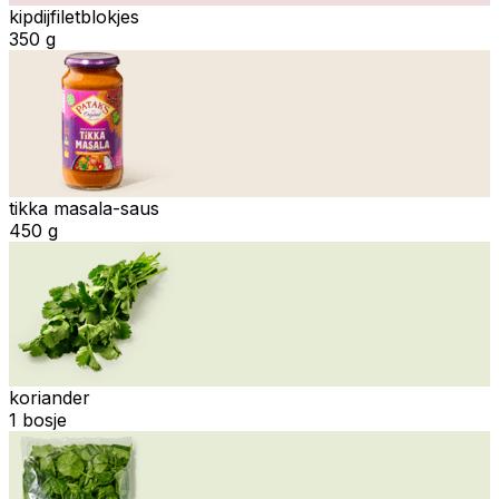
kipdijfiletblokjes
350 g
tikka masala-saus
450 g
koriander
1 bosje