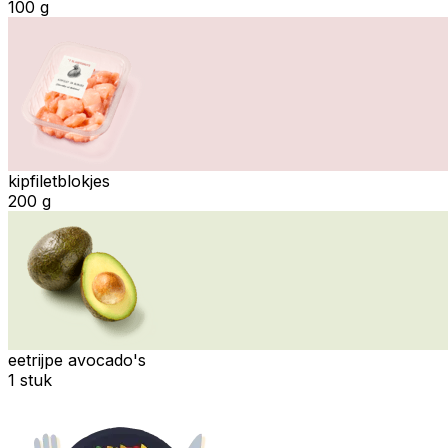
100 g
kipfiletblokjes
200 g
eetrijpe avocado's
1 stuk