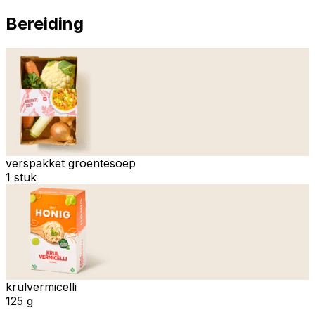
Bereiding
verspakket groentesoep
1 stuk
krulvermicelli
125 g