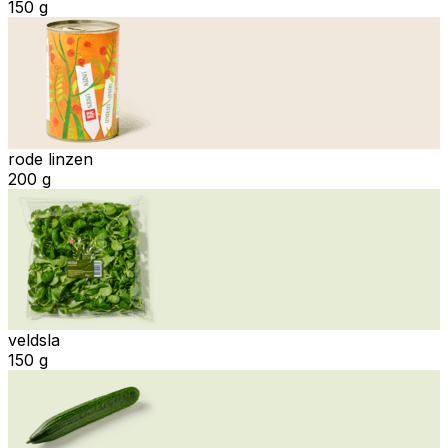
150 g
rode linzen
200 g
veldsla
150 g