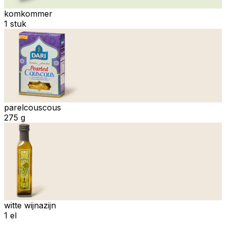
komkommer
1 stuk
parelcouscous
275 g
witte wijnazijn
1 el