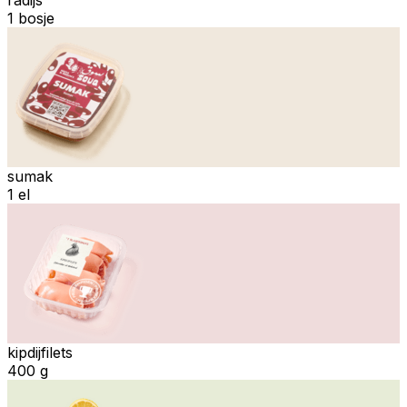
1 bosje
sumak
1 el
kipdijfilets
400 g