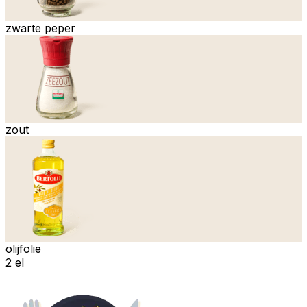
zwarte peper
zout
olijfolie
2 el