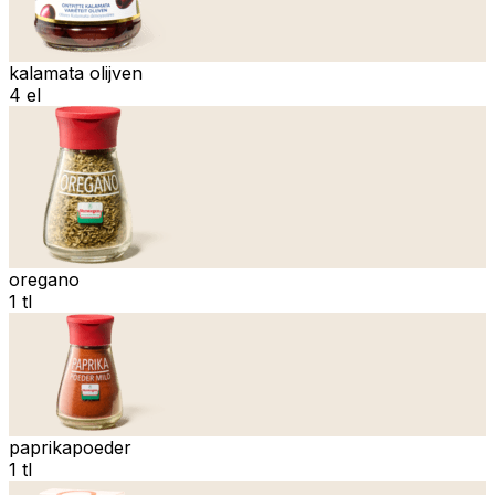
kalamata olijven
4 el
oregano
1 tl
paprikapoeder
1 tl