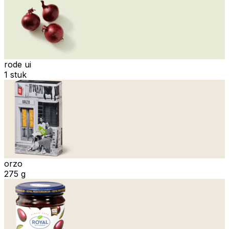
rode ui
1 stuk
orzo
275 g