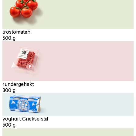
trostomaten
500 g
rundergehakt
300 g
yoghurt Griekse stijl
500 g