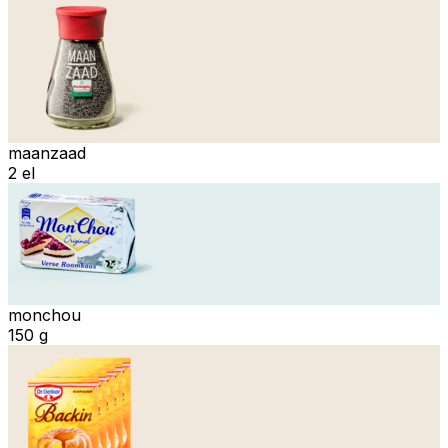
maanzaad
2 el
monchou
150 g