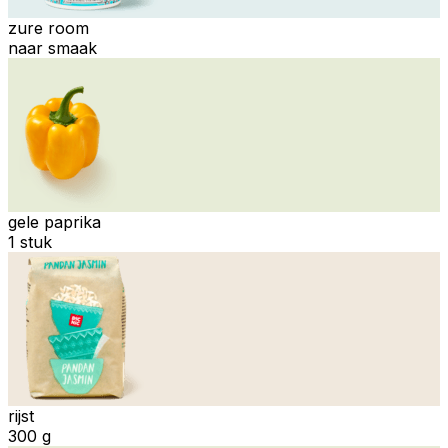
zure room
naar smaak
gele paprika
1 stuk
rijst
300 g