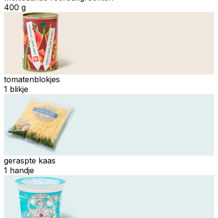
400 g
tomatenblokjes
1 blikje
geraspte kaas
1 handje