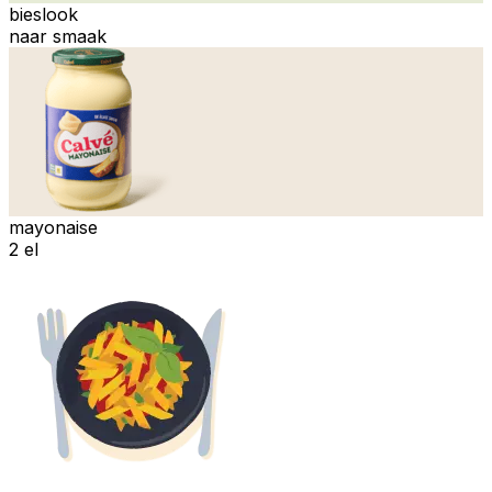
bieslook
naar smaak
mayonaise
2 el