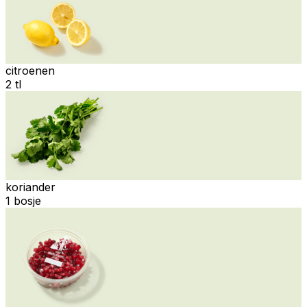
citroenen
2 tl
koriander
1 bosje