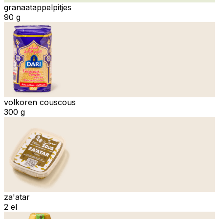
granaatappelpitjes
90 g
volkoren couscous
300 g
za'atar
2 el