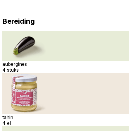
Bereiding
aubergines
4 stuks
tahin
4 el