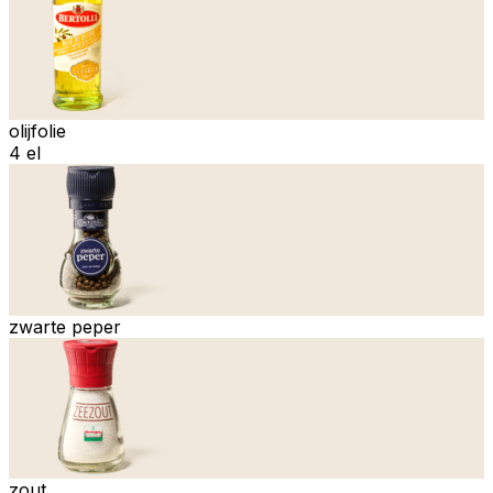
olijfolie
4 el
zwarte peper
zout