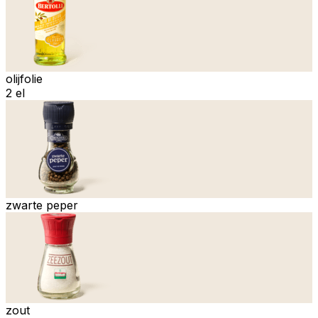
olijfolie
2 el
zwarte peper
zout