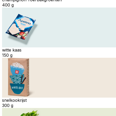
400 g
witte kaas
150 g
snelkookrijst
300 g