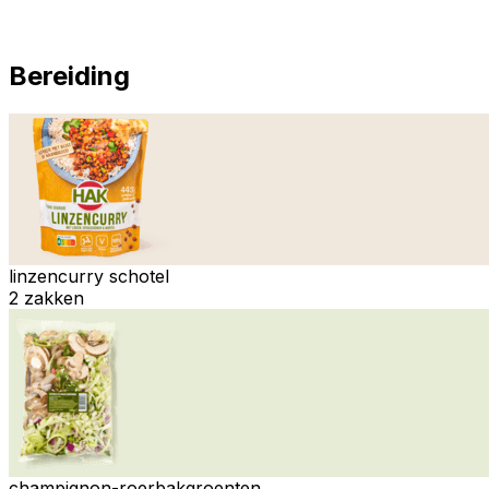
Bereiding
linzencurry schotel
2 zakken
champignon-roerbakgroenten