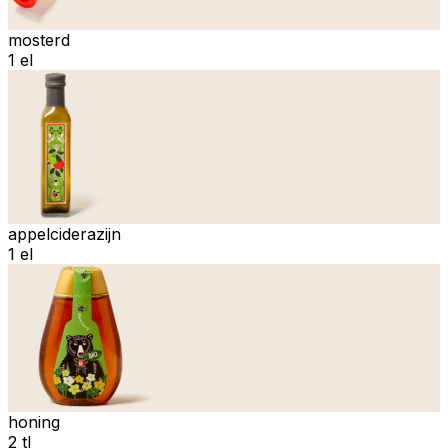
mosterd
1 el
appelciderazijn
1 el
honing
2 tl