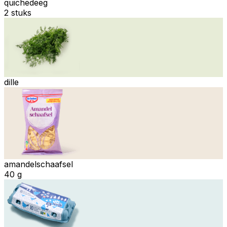
quichedeeg
2 stuks
dille
amandelschaafsel
40 g